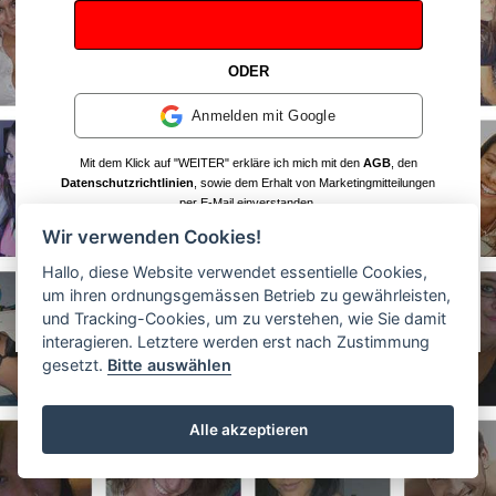
ODER
Anmelden mit Google
Mit dem Klick auf "WEITER" erkläre ich mich mit den
AGB
, den
Datenschutzrichtlinien
, sowie dem Erhalt von Marketingmitteilungen
per E-Mail einverstanden.
Wir verwenden Cookies!
© 2017 - 2026 x.my6date.de
Hallo, diese Website verwendet essentielle Cookies,
Technischer Support
Impressum
AGB
Datenschutz-
um ihren ordnungsgemässen Betrieb zu gewährleisten,
Bestimmungen
Affiliate
und Tracking-Cookies, um zu verstehen, wie Sie damit
interagieren. Letztere werden erst nach Zustimmung
gesetzt.
Bitte auswählen
Alle akzeptieren